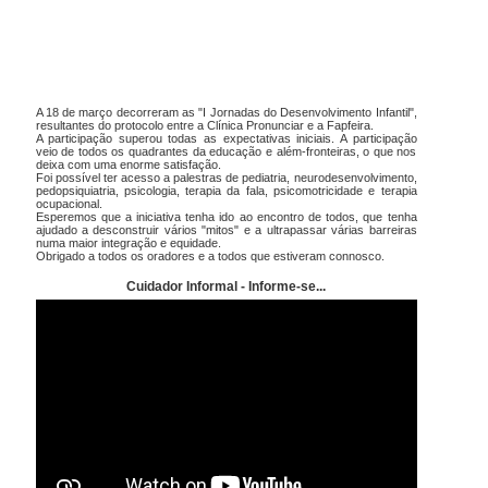
A 18 de março decorreram as "I Jornadas do Desenvolvimento Infantil",
resultantes do protocolo entre a Clínica Pronunciar e a Fapfeira.
A participação superou todas as expectativas iniciais. A participação
veio de todos os quadrantes da educação e além-fronteiras, o que nos
deixa com uma enorme satisfação.
Foi possível ter acesso a palestras de pediatria, neurodesenvolvimento,
pedopsiquiatria, psicologia, terapia da fala, psicomotricidade e terapia
ocupacional.
Esperemos que a iniciativa tenha ido ao encontro de todos, que tenha
ajudado a desconstruir vários "mitos" e a ultrapassar várias barreiras
numa maior integração e equidade.
Obrigado a todos os oradores e a todos que estiveram connosco.
Cuidador Informal - Informe-se...