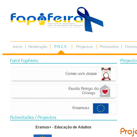
Início
Federação
P.A.C.E.
Projectos
Protocolos
Forma
Farol FapFeira
Project
Comer.com.classe
Escola Amiga da
Criança
Erasmus+
Actividades / Projectos
Eramus+ - Educação de Adultos
Proj