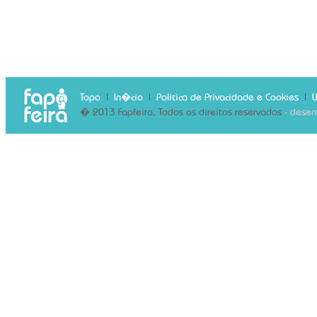
Topo
|
In�cio
|
Politica de Privacidade e Cookies
|
� 2013 Fapfeira, Todos os direitos reservados
- desen