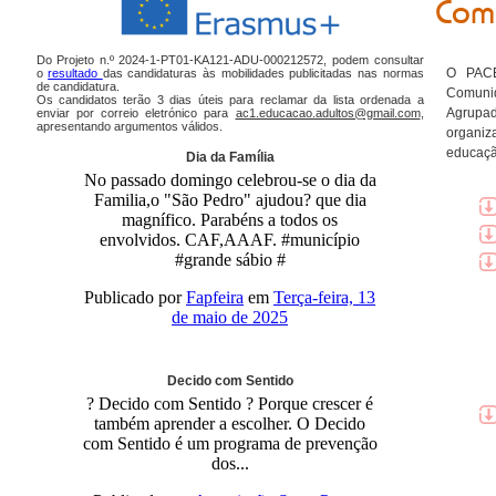
Com
Do Projeto n.º 2024-1-PT01-KA121-ADU-000212572, podem consultar
O PACE
o
resultado
das candidaturas às mobilidades publicitadas nas normas
de candidatura.
Comuni
Os candidatos terão 3 dias úteis para reclamar da lista ordenada a
Agrupad
enviar por correio eletrónico para
ac1.educacao.adultos@gmail.com
,
apresentando argumentos válidos.
organiz
educaçã
Dia da Família
No passado domingo celebrou-se o dia da
Familia,o "São Pedro" ajudou? que dia
magnífico. Parabéns a todos os
envolvidos. CAF,AAAF. #município
#grande sábio #
Publicado por
Fapfeira
em
Terça-feira, 13
de maio de 2025
Decido com Sentido
? Decido com Sentido ? Porque crescer é
também aprender a escolher. O Decido
com Sentido é um programa de prevenção
dos...