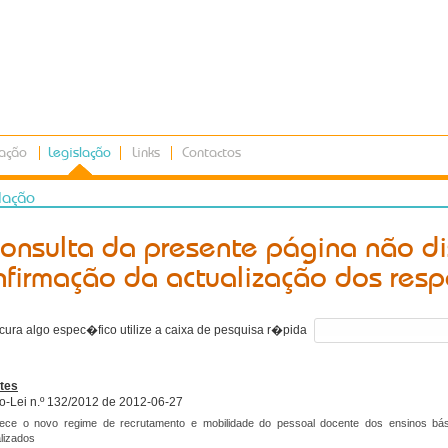
ação
Legislação
Links
Contactos
lação
consulta da presente página não d
nfirmação da actualização dos resp
cura algo espec�fico utilize a caixa de pesquisa r�pida
tes
o-Lei n.º 132/2012 de 2012-06-27
lece o novo regime de recrutamento e mobilidade do pessoal docente dos ensinos bá
lizados