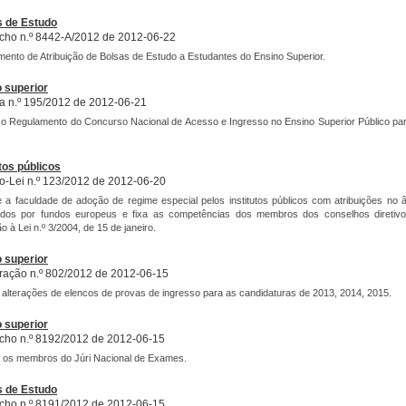
s de Estudo
ho n.º 8442-A/2012 de 2012-06-22
ento de Atribuição de Bolsas de Estudo a Estudantes do Ensino Superior.
 superior
ia n.º 195/2012 de 2012-06-21
o Regulamento do Concurso Nacional de Acesso e Ingresso no Ensino Superior Público para
utos públicos
o-Lei n.º 123/2012 de 2012-06-20
 a faculdade de adoção de regime especial pelos institutos públicos com atribuições no 
ados por fundos europeus e fixa as competências dos membros dos conselhos diretiv
ão à Lei n.º 3/2004, de 15 de janeiro.
 superior
ração n.º 802/2012 de 2012-06-15
 alterações de elencos de provas de ingresso para as candidaturas de 2013, 2014, 2015.
 superior
ho n.º 8192/2012 de 2012-06-15
 os membros do Júri Nacional de Exames.
s de Estudo
ho n.º 8191/2012 de 2012-06-15