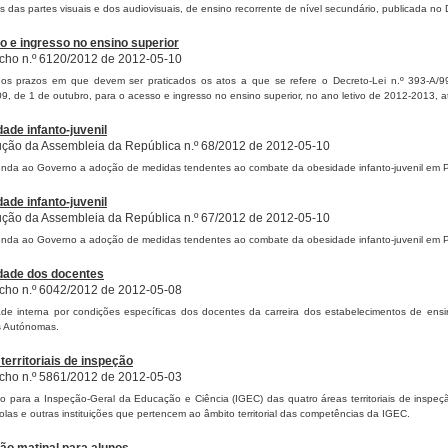
 das partes visuais e dos audiovisuais, de ensino recorrente de nível secundário, publicada no Di
 e ingresso no ensino superior
ho n.º 6120/2012 de 2012-05-10
os prazos em que devem ser praticados os atos a que se refere o Decreto-Lei n.º 393-A/99,
9, de 1 de outubro, para o acesso e ingresso no ensino superior, no ano letivo de 2012-2013, a
ade infanto-juvenil
ção da Assembleia da República n.º 68/2012 de 2012-05-10
da ao Governo a adoção de medidas tendentes ao combate da obesidade infanto-juvenil em P
ade infanto-juvenil
ção da Assembleia da República n.º 67/2012 de 2012-05-10
da ao Governo a adoção de medidas tendentes ao combate da obesidade infanto-juvenil em P
dade dos docentes
ho n.º 6042/2012 de 2012-05-08
ade interna por condições específicas dos docentes da carreira dos estabelecimentos de ensi
s Autónomas.
territoriais de inspeção
ho n.º 5861/2012 de 2012-05-03
ão para a Inspeção-Geral da Educação e Ciência (IGEC) das quatro áreas territoriais de inspeçã
olas e outras instituições que pertencem ao âmbito territorial das competências da IGEC.