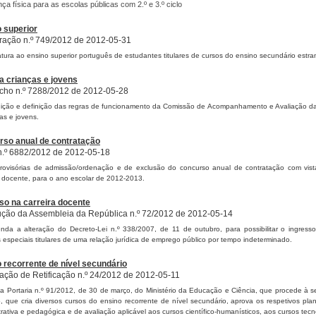
ça física para as escolas públicas com 2.º e 3.º ciclo
 superior
ração n.º 749/2012 de 2012-05-31
tura ao ensino superior português de estudantes titulares de cursos do ensino secundário estra
a crianças e jovens
ho n.º 7288/2012 de 2012-05-28
uição e definição das regras de funcionamento da Comissão de Acompanhamento e Avaliação d
as e jovens.
rso anual de contratação
n.º 6882/2012 de 2012-05-18
provisórias de admissão/ordenação e de exclusão do concurso anual de contratação com vist
 docente, para o ano escolar de 2012-2013.
so na carreira docente
ção da Assembleia da República n.º 72/2012 de 2012-05-14
da a alteração do Decreto-Lei n.º 338/2007, de 11 de outubro, para possibilitar o ingress
s especiais titulares de uma relação jurídica de emprego público por tempo indeterminado.
 recorrente de nível secundário
ação de Retificação n.º 24/2012 de 2012-05-11
a a Portaria n.º 91/2012, de 30 de março, do Ministério da Educação e Ciência, que procede à 
, que cria diversos cursos do ensino recorrente de nível secundário, aprova os respetivos p
trativa e pedagógica e de avaliação aplicável aos cursos científico-humanísticos, aos cursos tecn