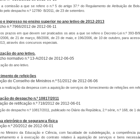
a comissão a que se refere o n.º 5 do artigo 37.º do Regulamento de Atribuição de Bol
o pelo despacho n.º 12780- B/2011, de 23 de setembro.
 e ingresso no ensino superior no ano letivo de 2012-2013
ho n.º 7966/2012 de 2012-06-11
os prazos em que devem ser praticados os atos a que se refere o Decreto-Lei n.º 393-B/99
/2006, de 21 de março, 88/2006, de 23 de maio, e 196/2006, de 10 de outubro, para acesso 
13, através dos concursos especiais.
zação do ano letivo.
ho normativo n.º 13-A/2012 de 2012-06-05
ação do ano letivo.
imento de refeições
ção do Conselho de Ministros n.º 51/2012 de 2012-06-06
a a realização da despesa com a aquisição de serviços de fornecimento de refeições em refe
cação do despacho n.º 10817/2011
ação de retificação n.º 718/2012 de 2012-06-01
ação do despacho n.º 10817/2011, publicado no Diário da República, 2.ª série, n.º 168, de 1 
a eletrónico de segurança física
ção n.º 20/2012 de 2012-06-01
 no Ministro da Educação e Ciência, com faculdade de subdelegação, a competência par
nhamento e à execução do contrato relativo à aquisição de serviços e bens necessár