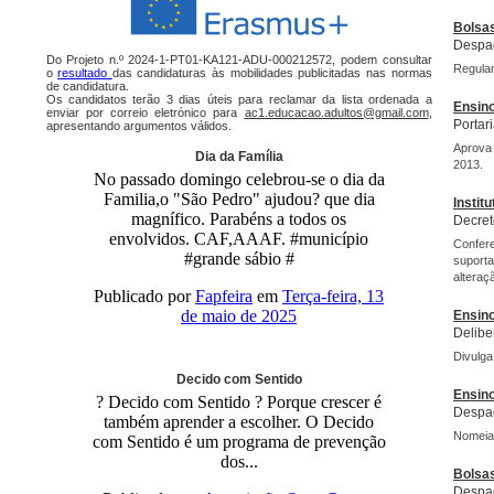
Bolsa
Despac
Do Projeto n.º 2024-1-PT01-KA121-ADU-000212572, podem consultar
Regulam
o
resultado
das candidaturas às mobilidades publicitadas nas normas
de candidatura.
Os candidatos terão 3 dias úteis para reclamar da lista ordenada a
Ensino
enviar por correio eletrónico para
ac1.educacao.adultos@gmail.com
,
Portar
apresentando argumentos válidos.
Aprova 
Dia da Família
2013.
No passado domingo celebrou-se o dia da
Familia,o "São Pedro" ajudou? que dia
Instit
magnífico. Parabéns a todos os
Decret
envolvidos. CAF,AAAF. #município
Confere
#grande sábio #
suport
alteraç
Publicado por
Fapfeira
em
Terça-feira, 13
de maio de 2025
Ensino
Delibe
Divulga
Decido com Sentido
Ensino
? Decido com Sentido ? Porque crescer é
Despac
também aprender a escolher. O Decido
Nomeia
com Sentido é um programa de prevenção
dos...
Bolsa
Despac