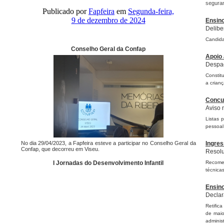
seguran
Publicado por
Fapfeira
em
Segunda-feira,
9 de dezembro de 2024
Ensino
Delibe
Candida
Conselho Geral da Confap
Apoio 
Despac
Constit
a crianç
Concu
Aviso 
Listas 
pessoal
No dia 29/04/2023, a Fapfeira esteve a participar no Conselho Geral da
Ingres
Confap, que decorreu em Viseu.
Resolu
I Jornadas do Desenvolvimento Infantil
Recomen
técnica
Ensino
Declar
Retific
de maio
adminis