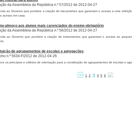
ão matinal para alunos
ção da Assembleia da República n.º 57/2012 de 2012-04-27
da ao Governo que pondere a criação de mecanismos que garantam o acesso a uma refeição ma
o acesso em casa.
o-almoço aos alunos mais carenciados do ensino obrigatório
ção da Assembleia da República n.º 56/2012 de 2012-04-27
nda ao Governo que pondere a criação de instrumentos que garantam o acesso ao pequeno
rio.
ituição de agrupamentos de escolas e agregações
ho n.º 5634-F/2012 de 2012-04-26
ece os princípios e critérios de orientação para a constituição de agrupamentos de escolas e ag
3
1
2
4
5
6