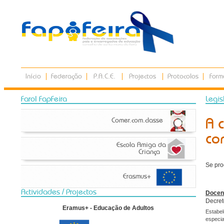
Início
Federação
P.A.C.E.
Projectos
Protocolos
Form
Farol FapFeira
Legis
A 
Comer.com.classe
co
Escola Amiga da
Criança
Se pro
Erasmus+
Actividades / Projectos
Docen
Decret
Eramus+ - Educação de Adultos
Estabe
especia