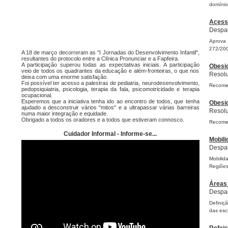
domínios
Acesso
Despac
Aprova 
272/200
A 18 de março decorreram as "I Jornadas do Desenvolvimento Infantil",
resultantes do protocolo entre a Clínica Pronunciar e a Fapfeira.
A participação superou todas as expectativas iniciais. A participação
Obesid
veio de todos os quadrantes da educação e além-fronteiras, o que nos
Resolu
deixa com uma enorme satisfação.
Foi possível ter acesso a palestras de pediatria, neurodesenvolvimento,
Recomen
pedopsiquiatria, psicologia, terapia da fala, psicomotricidade e terapia
ocupacional.
Esperemos que a iniciativa tenha ido ao encontro de todos, que tenha
Obesid
ajudado a desconstruir vários "mitos" e a ultrapassar várias barreiras
Resolu
numa maior integração e equidade.
Obrigado a todos os oradores e a todos que estiveram connosco.
Recomen
Cuidador Informal - Informe-se...
Mobili
Despac
Mobilid
Regiõe
Áreas 
Despac
Definiç
das esc