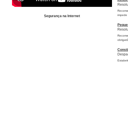
Refeiç
Resolu
Recomen
impede 
Segurança na Internet
Pequen
Resolu
Recome
obrigató
Const
Despac
Estabel