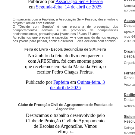
Publicado por
Associação Ser + Pessoa
Nomeia 
em
Segunda-feira, 14 de abril de 2025
aprovad
Em parceria com a Fapfeira, a Associação Ser+ Pessoa, desenvolve o
Acesso
projeto "Decido com Sentido".
Despac
O "Decido com Sentido" é um programa de prevenção dos
comportamentos aditivos e de promoção de competências
Aprova 
socioemocionais, pensado para jovens dos 13 aos 17 anos.
n.os 64
Acreditamos que prevenir é capacitar — e que quando damos espaço
aos jovens para pensar, sentir e escolher… eles decidem com sentido.
2012-20
Feira do Livro - Escola Secundária de S.M. Feira
Organi
No âmbito da feira do livro em parceria
Despac
com APESFeira, foi com enorme gosto
Organiz
que recebemos em Santa Maria da Feira, o
escritor Pedro Chagas Freiras.
Fornec
Resolu
Publicado por
Fapfeira
em
Quinta-feira, 3
Autoriz
de abril de 2025
Retifi
Declar
Clube de Proteção Civil do Agrupamento de Escolas de
Retific
Argoncilhe
Destacamos o trabalho desenvolvido pelo
Sistem
Clube de Proteção Civil do Agrupamento
Resolu
de Escolas de Argoncilhe. Vimos
Delega
reforçar...
acompa